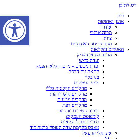
דלג לתוכן
פתח סרגל נגישות
בית
ארגון ואחזקות
אודות
מבנה ארגוני
צוות
מפת פריסה גיאוגרפית
תאגידים וחקלאות
מרכז חקלאי העמק
ועדת גד״ש
ועדת מטעים – מרכז חקלאי העמק
התארגנות הרפת
בני בקר
מו״פ העמקים
מחקרים חקלאות כללי
מחקרים גדש וירקות
מחקרים מטעים
מחקרים רפת
מעבדת שירות נווה יער
קומפוסט העמקים
תוכנית אב לחקלאות
מאבק בהקמת שדה תעופה ברמת דוד
אינוואלי יזרעאל
NG