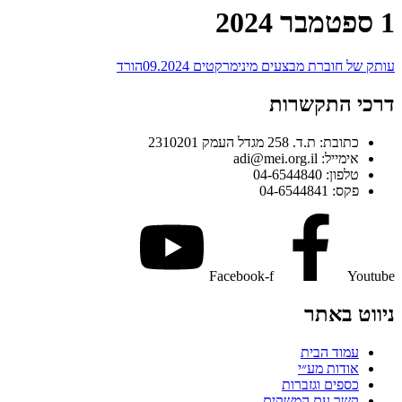
1 ספטמבר 2024
עותק של חוברת מבצעים מינימרקטים 09.2024
הורד
דרכי התקשרות
כתובת: ת.ד. 258 מגדל העמק 2310201
אימייל: adi@mei.org.il
טלפון: 04-6544840
פקס: 04-6544841
Facebook-f
Youtube
ניווט באתר
עמוד הבית
אודות מע״י
כספים וגזברות
קשר עם המשקים