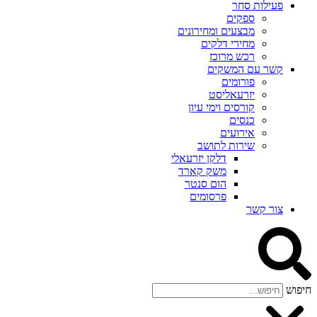
פעילות סחר
ספקים
מבצעים ומחירונים
מחירי דלקים
רכש מרוכז
קשר עם המשקים
פורומים
יזרעאליסט
קורסים וימי עיון
כנסים
אירועים
שירות לתושב
דלקן יזרעאלי
משק קארד
הום סנטר
פרסומים
צור קשר
חיפוש