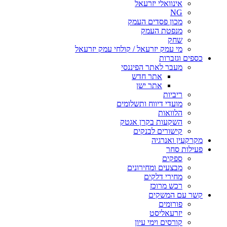
אינוואלי יזרעאל
NG
מכון פסדים העמק
מנפטת העמק
שחק
מי עמק יזרעאל / קולחי עמק יזרעאל
כספים וגזברות
מעבר לאתר הפיננסי
אתר חדש
אתר ישן
ריביות
מועדי דיווח ותשלומים
הלוואות
השקעות בקרן אגטק
קישורים לבנקים
מקרקעין ואנרגיה
פעילות סחר
ספקים
מבצעים ומחירונים
מחירי דלקים
רכש מרוכז
קשר עם המשקים
פורומים
יזרעאליסט
קורסים וימי עיון