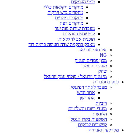
מו״פ העמקים
מחקרים חקלאות כללי
מחקרים גדש וירקות
מחקרים מטעים
מחקרים רפת
מעבדת שירות נווה יער
קומפוסט העמקים
תוכנית אב לחקלאות
מאבק בהקמת שדה תעופה ברמת דוד
אינוואלי יזרעאל
NG
מכון פסדים העמק
מנפטת העמק
שחק
מי עמק יזרעאל / קולחי עמק יזרעאל
כספים וגזברות
מעבר לאתר הפיננסי
אתר חדש
אתר ישן
ריביות
מועדי דיווח ותשלומים
הלוואות
השקעות בקרן אגטק
קישורים לבנקים
מקרקעין ואנרגיה