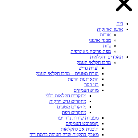
בית
ארגון ואחזקות
אודות
מבנה ארגוני
צוות
מפת פריסה גיאוגרפית
תאגידים וחקלאות
מרכז חקלאי העמק
ועדת גד״ש
ועדת מטעים – מרכז חקלאי העמק
התארגנות הרפת
בני בקר
מו״פ העמקים
מחקרים חקלאות כללי
מחקרים גדש וירקות
מחקרים מטעים
מחקרים רפת
מעבדת שירות נווה יער
קומפוסט העמקים
תוכנית אב לחקלאות
מאבק בהקמת שדה תעופה ברמת דוד