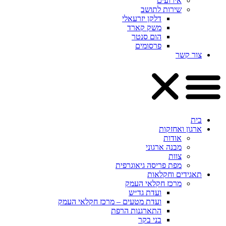
אירועים
שירות לתושב
דלקן יזרעאלי
משק קארד
הום סנטר
פרסומים
צור קשר
בית
ארגון ואחזקות
אודות
מבנה ארגוני
צוות
מפת פריסה גיאוגרפית
תאגידים וחקלאות
מרכז חקלאי העמק
ועדת גד״ש
ועדת מטעים – מרכז חקלאי העמק
התארגנות הרפת
בני בקר