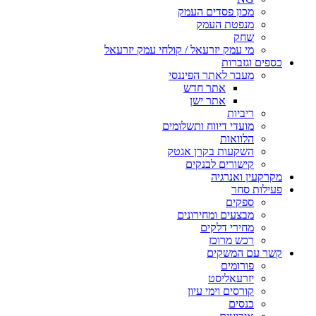
מכון פסדים העמק
מנפטת העמק
שחק
מי עמק יזרעאל / קולחי עמק יזרעאל
כספים וגזברות
מעבר לאתר הפיננסי
אתר חדש
אתר ישן
ריביות
מועדי דיווח ותשלומים
הלוואות
השקעות בקרן אגטק
קישורים לבנקים
מקרקעין ואנרגיה
פעילות סחר
ספקים
מבצעים ומחירונים
מחירי דלקים
רכש מרוכז
קשר עם המשקים
פורומים
יזרעאליסט
קורסים וימי עיון
כנסים