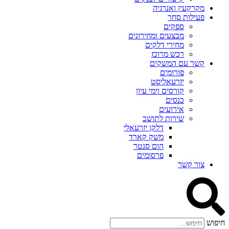
מקרקעין ואנרגיה
פעילות סחר
ספקים
מבצעים ומחירונים
מחירי דלקים
רכש מרוכז
קשר עם המשקים
פורומים
יזרעאליסט
קורסים וימי עיון
כנסים
אירועים
שירות לתושב
דלקן יזרעאלי
משק קארד
הום סנטר
פרסומים
צור קשר
חיפוש