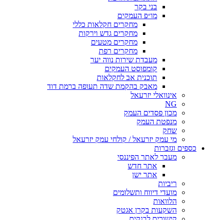
בני בקר
מו״פ העמקים
מחקרים חקלאות כללי
מחקרים גדש וירקות
מחקרים מטעים
מחקרים רפת
מעבדת שירות נווה יער
קומפוסט העמקים
תוכנית אב לחקלאות
מאבק בהקמת שדה תעופה ברמת דוד
אינוואלי יזרעאל
NG
מכון פסדים העמק
מנפטת העמק
שחק
מי עמק יזרעאל / קולחי עמק יזרעאל
כספים וגזברות
מעבר לאתר הפיננסי
אתר חדש
אתר ישן
ריביות
מועדי דיווח ותשלומים
הלוואות
השקעות בקרן אגטק
קישורים לבנקים