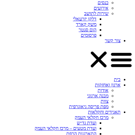
כנסים
אירועים
שירות לתושב
דלקן יזרעאלי
משק קארד
הום סנטר
פרסומים
צור קשר
בית
ארגון ואחזקות
אודות
מבנה ארגוני
צוות
מפת פריסה גיאוגרפית
תאגידים וחקלאות
מרכז חקלאי העמק
ועדת גד״ש
ועדת מטעים – מרכז חקלאי העמק
התארגנות הרפת