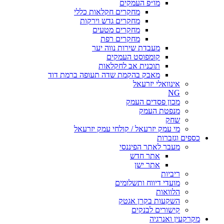
מו״פ העמקים
מחקרים חקלאות כללי
מחקרים גדש וירקות
מחקרים מטעים
מחקרים רפת
מעבדת שירות נווה יער
קומפוסט העמקים
תוכנית אב לחקלאות
מאבק בהקמת שדה תעופה ברמת דוד
אינוואלי יזרעאל
NG
מכון פסדים העמק
מנפטת העמק
שחק
מי עמק יזרעאל / קולחי עמק יזרעאל
כספים וגזברות
מעבר לאתר הפיננסי
אתר חדש
אתר ישן
ריביות
מועדי דיווח ותשלומים
הלוואות
השקעות בקרן אגטק
קישורים לבנקים
מקרקעין ואנרגיה