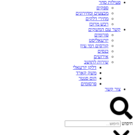
פעילות סחר
ספקים
מבצעים ומחירונים
מחירי דלקים
רכש מרוכז
קשר עם המשקים
פורומים
יזרעאליסט
קורסים וימי עיון
כנסים
אירועים
שירות לתושב
דלקן יזרעאלי
משק קארד
הום סנטר
פרסומים
צור קשר
חיפוש