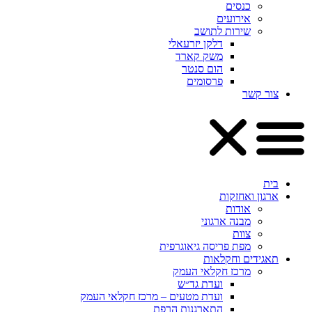
כנסים
אירועים
שירות לתושב
דלקן יזרעאלי
משק קארד
הום סנטר
פרסומים
צור קשר
בית
ארגון ואחזקות
אודות
מבנה ארגוני
צוות
מפת פריסה גיאוגרפית
תאגידים וחקלאות
מרכז חקלאי העמק
ועדת גד״ש
ועדת מטעים – מרכז חקלאי העמק
התארגנות הרפת