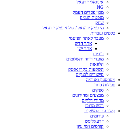
אינוואלי יזרעאל
NG
מכון פסדים העמק
מנפטת העמק
שחק
מי עמק יזרעאל / קולחי עמק יזרעאל
כספים וגזברות
מעבר לאתר הפיננסי
אתר חדש
אתר ישן
ריביות
מועדי דיווח ותשלומים
הלוואות
השקעות בקרן אגטק
קישורים לבנקים
מקרקעין ואנרגיה
פעילות סחר
ספקים
מבצעים ומחירונים
מחירי דלקים
רכש מרוכז
קשר עם המשקים
פורומים
יזרעאליסט
קורסים וימי עיון