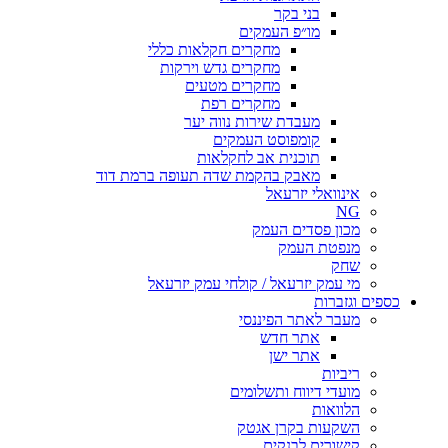
בני בקר
מו״פ העמקים
מחקרים חקלאות כללי
מחקרים גדש וירקות
מחקרים מטעים
מחקרים רפת
מעבדת שירות נווה יער
קומפוסט העמקים
תוכנית אב לחקלאות
מאבק בהקמת שדה תעופה ברמת דוד
אינוואלי יזרעאל
NG
מכון פסדים העמק
מנפטת העמק
שחק
מי עמק יזרעאל / קולחי עמק יזרעאל
כספים וגזברות
מעבר לאתר הפיננסי
אתר חדש
אתר ישן
ריביות
מועדי דיווח ותשלומים
הלוואות
השקעות בקרן אגטק
קישורים לבנקים