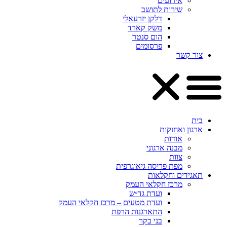
אירועים
שירות לתושב
דלקן יזרעאלי
משק קארד
הום סנטר
פרסומים
צור קשר
בית
ארגון ואחזקות
אודות
מבנה ארגוני
צוות
מפת פריסה גיאוגרפית
תאגידים וחקלאות
מרכז חקלאי העמק
ועדת גד״ש
ועדת מטעים – מרכז חקלאי העמק
התארגנות הרפת
בני בקר