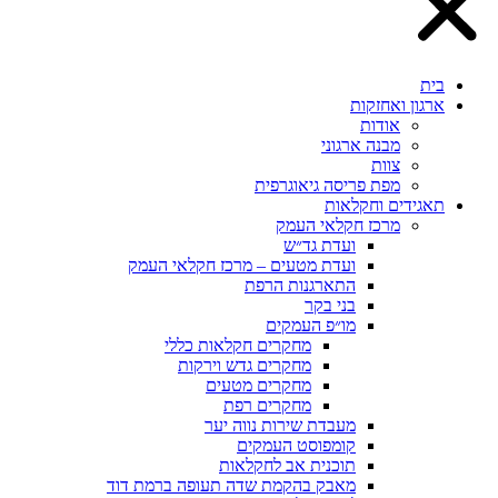
בית
ארגון ואחזקות
אודות
מבנה ארגוני
צוות
מפת פריסה גיאוגרפית
תאגידים וחקלאות
מרכז חקלאי העמק
ועדת גד״ש
ועדת מטעים – מרכז חקלאי העמק
התארגנות הרפת
בני בקר
מו״פ העמקים
מחקרים חקלאות כללי
מחקרים גדש וירקות
מחקרים מטעים
מחקרים רפת
מעבדת שירות נווה יער
קומפוסט העמקים
תוכנית אב לחקלאות
מאבק בהקמת שדה תעופה ברמת דוד