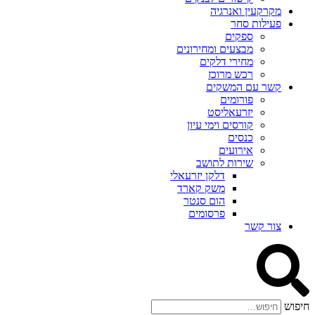
מקרקעין ואנרגיה
פעילות סחר
ספקים
מבצעים ומחירונים
מחירי דלקים
רכש מרוכז
קשר עם המשקים
פורומים
יזרעאליסט
קורסים וימי עיון
כנסים
אירועים
שירות לתושב
דלקן יזרעאלי
משק קארד
הום סנטר
פרסומים
צור קשר
חיפוש