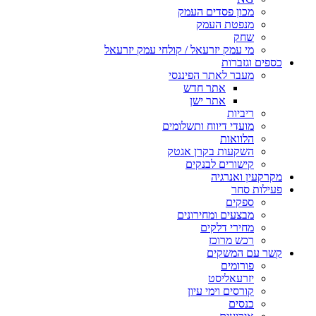
מכון פסדים העמק
מנפטת העמק
שחק
מי עמק יזרעאל / קולחי עמק יזרעאל
כספים וגזברות
מעבר לאתר הפיננסי
אתר חדש
אתר ישן
ריביות
מועדי דיווח ותשלומים
הלוואות
השקעות בקרן אגטק
קישורים לבנקים
מקרקעין ואנרגיה
פעילות סחר
ספקים
מבצעים ומחירונים
מחירי דלקים
רכש מרוכז
קשר עם המשקים
פורומים
יזרעאליסט
קורסים וימי עיון
כנסים