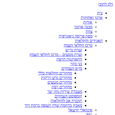
דלג לתוכן
בית
ארגון ואחזקות
אודות
מבנה ארגוני
צוות
מפת פריסה גיאוגרפית
תאגידים וחקלאות
מרכז חקלאי העמק
ועדת גד״ש
ועדת מטעים – מרכז חקלאי העמק
התארגנות הרפת
בני בקר
מו״פ העמקים
מחקרים חקלאות כללי
מחקרים גדש וירקות
מחקרים מטעים
מחקרים רפת
מעבדת שירות נווה יער
קומפוסט העמקים
תוכנית אב לחקלאות
מאבק בהקמת שדה תעופה ברמת דוד
אינוואלי יזרעאל
NG