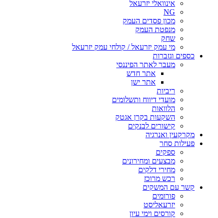
אינוואלי יזרעאל
NG
מכון פסדים העמק
מנפטת העמק
שחק
מי עמק יזרעאל / קולחי עמק יזרעאל
כספים וגזברות
מעבר לאתר הפיננסי
אתר חדש
אתר ישן
ריביות
מועדי דיווח ותשלומים
הלוואות
השקעות בקרן אגטק
קישורים לבנקים
מקרקעין ואנרגיה
פעילות סחר
ספקים
מבצעים ומחירונים
מחירי דלקים
רכש מרוכז
קשר עם המשקים
פורומים
יזרעאליסט
קורסים וימי עיון