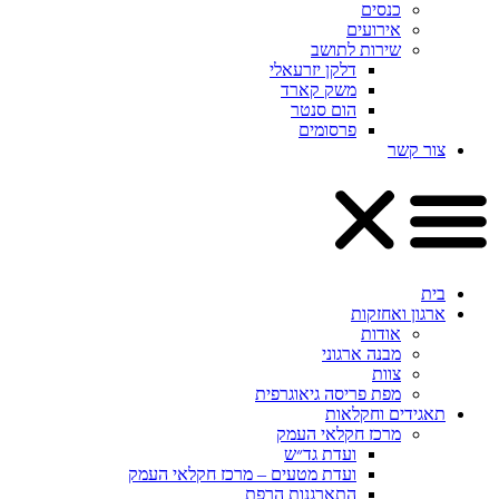
כנסים
אירועים
שירות לתושב
דלקן יזרעאלי
משק קארד
הום סנטר
פרסומים
צור קשר
בית
ארגון ואחזקות
אודות
מבנה ארגוני
צוות
מפת פריסה גיאוגרפית
תאגידים וחקלאות
מרכז חקלאי העמק
ועדת גד״ש
ועדת מטעים – מרכז חקלאי העמק
התארגנות הרפת