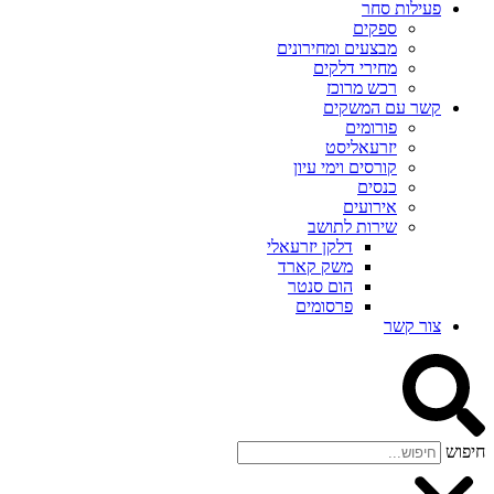
פעילות סחר
ספקים
מבצעים ומחירונים
מחירי דלקים
רכש מרוכז
קשר עם המשקים
פורומים
יזרעאליסט
קורסים וימי עיון
כנסים
אירועים
שירות לתושב
דלקן יזרעאלי
משק קארד
הום סנטר
פרסומים
צור קשר
חיפוש