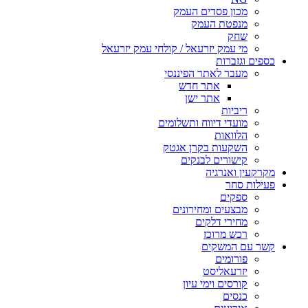
מכון פסדים העמק
מנפטת העמק
שחק
מי עמק יזרעאל / קולחי עמק יזרעאל
כספים וגזברות
מעבר לאתר הפיננסי
אתר חדש
אתר ישן
ריביות
מועדי דיווח ותשלומים
הלוואות
השקעות בקרן אגטק
קישורים לבנקים
מקרקעין ואנרגיה
פעילות סחר
ספקים
מבצעים ומחירונים
מחירי דלקים
רכש מרוכז
קשר עם המשקים
פורומים
יזרעאליסט
קורסים וימי עיון
כנסים