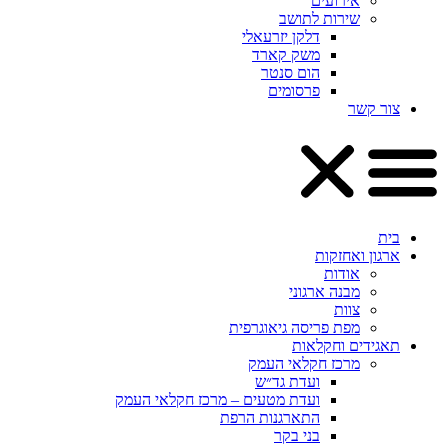
אירועים
שירות לתושב
דלקן יזרעאלי
משק קארד
הום סנטר
פרסומים
צור קשר
בית
ארגון ואחזקות
אודות
מבנה ארגוני
צוות
מפת פריסה גיאוגרפית
תאגידים וחקלאות
מרכז חקלאי העמק
ועדת גד״ש
ועדת מטעים – מרכז חקלאי העמק
התארגנות הרפת
בני בקר