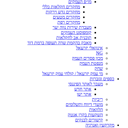
מו״פ העמקים
מחקרים חקלאות כללי
מחקרים גדש וירקות
מחקרים מטעים
מחקרים רפת
מעבדת שירות נווה יער
קומפוסט העמקים
תוכנית אב לחקלאות
מאבק בהקמת שדה תעופה ברמת דוד
אינוואלי יזרעאל
NG
מכון פסדים העמק
מנפטת העמק
שחק
מי עמק יזרעאל / קולחי עמק יזרעאל
כספים וגזברות
מעבר לאתר הפיננסי
אתר חדש
אתר ישן
ריביות
מועדי דיווח ותשלומים
הלוואות
השקעות בקרן אגטק
קישורים לבנקים
מקרקעין ואנרגיה