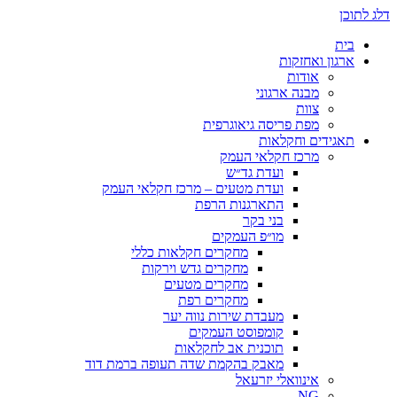
דלג לתוכן
בית
ארגון ואחזקות
אודות
מבנה ארגוני
צוות
מפת פריסה גיאוגרפית
תאגידים וחקלאות
מרכז חקלאי העמק
ועדת גד״ש
ועדת מטעים – מרכז חקלאי העמק
התארגנות הרפת
בני בקר
מו״פ העמקים
מחקרים חקלאות כללי
מחקרים גדש וירקות
מחקרים מטעים
מחקרים רפת
מעבדת שירות נווה יער
קומפוסט העמקים
תוכנית אב לחקלאות
מאבק בהקמת שדה תעופה ברמת דוד
אינוואלי יזרעאל
NG