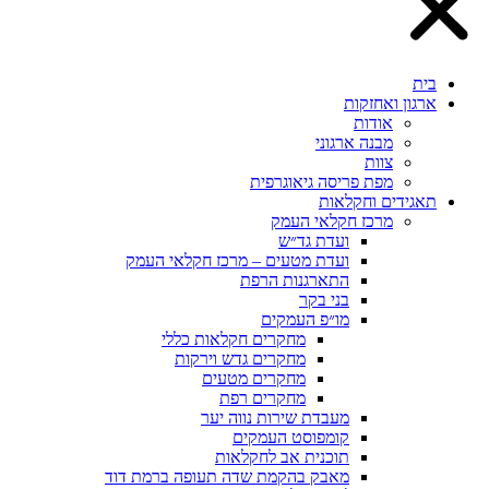
בית
ארגון ואחזקות
אודות
מבנה ארגוני
צוות
מפת פריסה גיאוגרפית
תאגידים וחקלאות
מרכז חקלאי העמק
ועדת גד״ש
ועדת מטעים – מרכז חקלאי העמק
התארגנות הרפת
בני בקר
מו״פ העמקים
מחקרים חקלאות כללי
מחקרים גדש וירקות
מחקרים מטעים
מחקרים רפת
מעבדת שירות נווה יער
קומפוסט העמקים
תוכנית אב לחקלאות
מאבק בהקמת שדה תעופה ברמת דוד