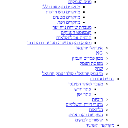
מו״פ העמקים
מחקרים חקלאות כללי
מחקרים גדש וירקות
מחקרים מטעים
מחקרים רפת
מעבדת שירות נווה יער
קומפוסט העמקים
תוכנית אב לחקלאות
מאבק בהקמת שדה תעופה ברמת דוד
אינוואלי יזרעאל
NG
מכון פסדים העמק
מנפטת העמק
שחק
מי עמק יזרעאל / קולחי עמק יזרעאל
כספים וגזברות
מעבר לאתר הפיננסי
אתר חדש
אתר ישן
ריביות
מועדי דיווח ותשלומים
הלוואות
השקעות בקרן אגטק
קישורים לבנקים
מקרקעין ואנרגיה