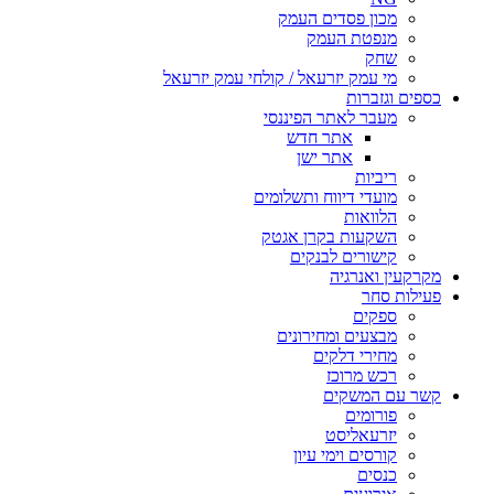
מכון פסדים העמק
מנפטת העמק
שחק
מי עמק יזרעאל / קולחי עמק יזרעאל
כספים וגזברות
מעבר לאתר הפיננסי
אתר חדש
אתר ישן
ריביות
מועדי דיווח ותשלומים
הלוואות
השקעות בקרן אגטק
קישורים לבנקים
מקרקעין ואנרגיה
פעילות סחר
ספקים
מבצעים ומחירונים
מחירי דלקים
רכש מרוכז
קשר עם המשקים
פורומים
יזרעאליסט
קורסים וימי עיון
כנסים