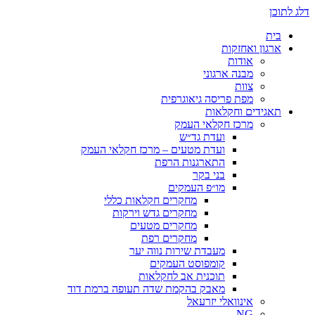
דלג לתוכן
בית
ארגון ואחזקות
אודות
מבנה ארגוני
צוות
מפת פריסה גיאוגרפית
תאגידים וחקלאות
מרכז חקלאי העמק
ועדת גד״ש
ועדת מטעים – מרכז חקלאי העמק
התארגנות הרפת
בני בקר
מו״פ העמקים
מחקרים חקלאות כללי
מחקרים גדש וירקות
מחקרים מטעים
מחקרים רפת
מעבדת שירות נווה יער
קומפוסט העמקים
תוכנית אב לחקלאות
מאבק בהקמת שדה תעופה ברמת דוד
אינוואלי יזרעאל
NG