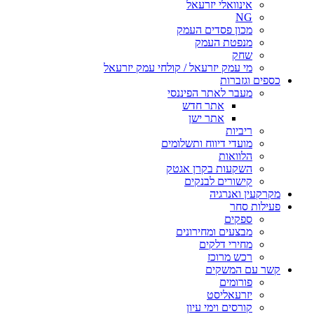
אינוואלי יזרעאל
NG
מכון פסדים העמק
מנפטת העמק
שחק
מי עמק יזרעאל / קולחי עמק יזרעאל
כספים וגזברות
מעבר לאתר הפיננסי
אתר חדש
אתר ישן
ריביות
מועדי דיווח ותשלומים
הלוואות
השקעות בקרן אגטק
קישורים לבנקים
מקרקעין ואנרגיה
פעילות סחר
ספקים
מבצעים ומחירונים
מחירי דלקים
רכש מרוכז
קשר עם המשקים
פורומים
יזרעאליסט
קורסים וימי עיון