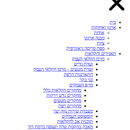
בית
ארגון ואחזקות
אודות
מבנה ארגוני
צוות
מפת פריסה גיאוגרפית
תאגידים וחקלאות
מרכז חקלאי העמק
ועדת גד״ש
ועדת מטעים – מרכז חקלאי העמק
התארגנות הרפת
בני בקר
מו״פ העמקים
מחקרים חקלאות כללי
מחקרים גדש וירקות
מחקרים מטעים
מחקרים רפת
מעבדת שירות נווה יער
קומפוסט העמקים
תוכנית אב לחקלאות
מאבק בהקמת שדה תעופה ברמת דוד