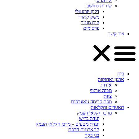
אירועים
שירות לתושב
דלקן יזרעאלי
משק קארד
הום סנטר
פרסומים
צור קשר
בית
ארגון ואחזקות
אודות
מבנה ארגוני
צוות
מפת פריסה גיאוגרפית
תאגידים וחקלאות
מרכז חקלאי העמק
ועדת גד״ש
ועדת מטעים – מרכז חקלאי העמק
התארגנות הרפת
בני בקר