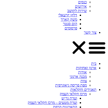
כנסים
אירועים
שירות לתושב
דלקן יזרעאלי
משק קארד
הום סנטר
פרסומים
צור קשר
בית
ארגון ואחזקות
אודות
מבנה ארגוני
צוות
מפת פריסה גיאוגרפית
תאגידים וחקלאות
מרכז חקלאי העמק
ועדת גד״ש
ועדת מטעים – מרכז חקלאי העמק
התארגנות הרפת