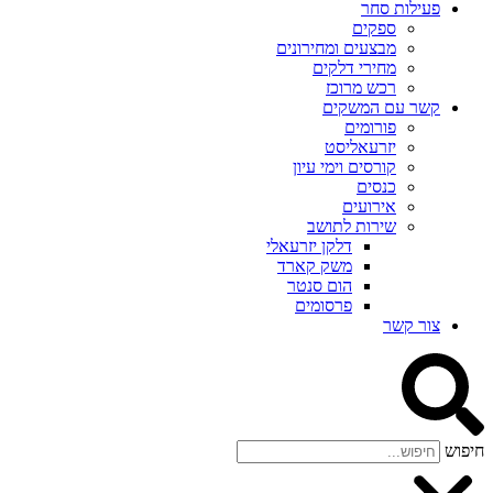
פעילות סחר
ספקים
מבצעים ומחירונים
מחירי דלקים
רכש מרוכז
קשר עם המשקים
פורומים
יזרעאליסט
קורסים וימי עיון
כנסים
אירועים
שירות לתושב
דלקן יזרעאלי
משק קארד
הום סנטר
פרסומים
צור קשר
חיפוש