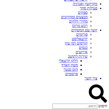
מקרקעין ואנרגיה
פעילות סחר
ספקים
מבצעים ומחירונים
מחירי דלקים
רכש מרוכז
קשר עם המשקים
פורומים
יזרעאליסט
קורסים וימי עיון
כנסים
אירועים
שירות לתושב
דלקן יזרעאלי
משק קארד
הום סנטר
פרסומים
צור קשר
חיפוש