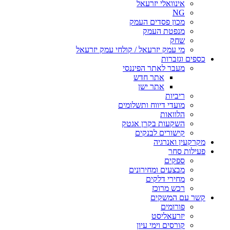
אינוואלי יזרעאל
NG
מכון פסדים העמק
מנפטת העמק
שחק
מי עמק יזרעאל / קולחי עמק יזרעאל
כספים וגזברות
מעבר לאתר הפיננסי
אתר חדש
אתר ישן
ריביות
מועדי דיווח ותשלומים
הלוואות
השקעות בקרן אגטק
קישורים לבנקים
מקרקעין ואנרגיה
פעילות סחר
ספקים
מבצעים ומחירונים
מחירי דלקים
רכש מרוכז
קשר עם המשקים
פורומים
יזרעאליסט
קורסים וימי עיון