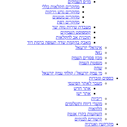
מו״פ העמקים
מחקרים חקלאות כללי
מחקרים גדש וירקות
מחקרים מטעים
מחקרים רפת
מעבדת שירות נווה יער
קומפוסט העמקים
תוכנית אב לחקלאות
מאבק בהקמת שדה תעופה ברמת דוד
אינוואלי יזרעאל
NG
מכון פסדים העמק
מנפטת העמק
שחק
מי עמק יזרעאל / קולחי עמק יזרעאל
כספים וגזברות
מעבר לאתר הפיננסי
אתר חדש
אתר ישן
ריביות
מועדי דיווח ותשלומים
הלוואות
השקעות בקרן אגטק
קישורים לבנקים
מקרקעין ואנרגיה