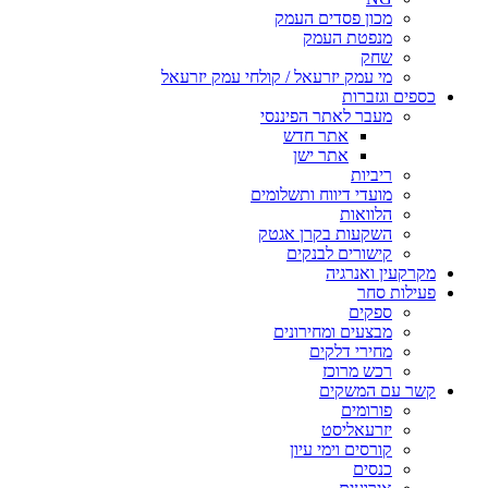
מכון פסדים העמק
מנפטת העמק
שחק
מי עמק יזרעאל / קולחי עמק יזרעאל
כספים וגזברות
מעבר לאתר הפיננסי
אתר חדש
אתר ישן
ריביות
מועדי דיווח ותשלומים
הלוואות
השקעות בקרן אגטק
קישורים לבנקים
מקרקעין ואנרגיה
פעילות סחר
ספקים
מבצעים ומחירונים
מחירי דלקים
רכש מרוכז
קשר עם המשקים
פורומים
יזרעאליסט
קורסים וימי עיון
כנסים