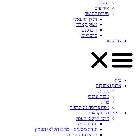
כנסים
אירועים
שירות לתושב
דלקן יזרעאלי
משק קארד
הום סנטר
פרסומים
צור קשר
בית
ארגון ואחזקות
אודות
מבנה ארגוני
צוות
מפת פריסה גיאוגרפית
תאגידים וחקלאות
מרכז חקלאי העמק
ועדת גד״ש
ועדת מטעים – מרכז חקלאי העמק
התארגנות הרפת