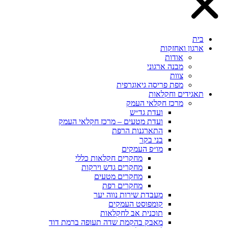
בית
ארגון ואחזקות
אודות
מבנה ארגוני
צוות
מפת פריסה גיאוגרפית
תאגידים וחקלאות
מרכז חקלאי העמק
ועדת גד״ש
ועדת מטעים – מרכז חקלאי העמק
התארגנות הרפת
בני בקר
מו״פ העמקים
מחקרים חקלאות כללי
מחקרים גדש וירקות
מחקרים מטעים
מחקרים רפת
מעבדת שירות נווה יער
קומפוסט העמקים
תוכנית אב לחקלאות
מאבק בהקמת שדה תעופה ברמת דוד