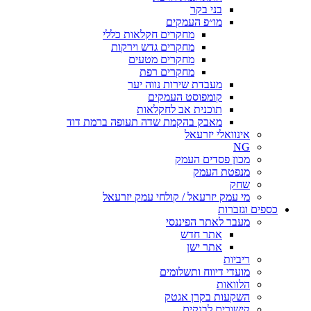
בני בקר
מו״פ העמקים
מחקרים חקלאות כללי
מחקרים גדש וירקות
מחקרים מטעים
מחקרים רפת
מעבדת שירות נווה יער
קומפוסט העמקים
תוכנית אב לחקלאות
מאבק בהקמת שדה תעופה ברמת דוד
אינוואלי יזרעאל
NG
מכון פסדים העמק
מנפטת העמק
שחק
מי עמק יזרעאל / קולחי עמק יזרעאל
כספים וגזברות
מעבר לאתר הפיננסי
אתר חדש
אתר ישן
ריביות
מועדי דיווח ותשלומים
הלוואות
השקעות בקרן אגטק
קישורים לבנקים