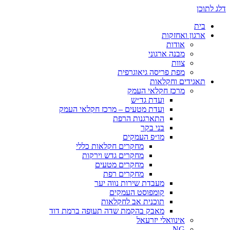
דלג לתוכן
בית
ארגון ואחזקות
אודות
מבנה ארגוני
צוות
מפת פריסה גיאוגרפית
תאגידים וחקלאות
מרכז חקלאי העמק
ועדת גד״ש
ועדת מטעים – מרכז חקלאי העמק
התארגנות הרפת
בני בקר
מו״פ העמקים
מחקרים חקלאות כללי
מחקרים גדש וירקות
מחקרים מטעים
מחקרים רפת
מעבדת שירות נווה יער
קומפוסט העמקים
תוכנית אב לחקלאות
מאבק בהקמת שדה תעופה ברמת דוד
אינוואלי יזרעאל
NG