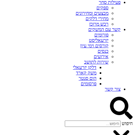
פעילות סחר
ספקים
מבצעים ומחירונים
מחירי דלקים
רכש מרוכז
קשר עם המשקים
פורומים
יזרעאליסט
קורסים וימי עיון
כנסים
אירועים
שירות לתושב
דלקן יזרעאלי
משק קארד
הום סנטר
פרסומים
צור קשר
חיפוש