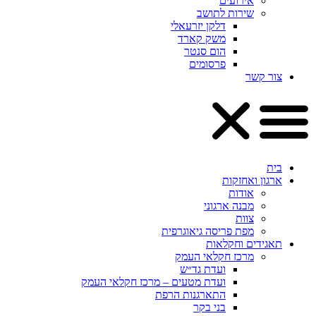
אירועים
שירות לתושב
דלקן יזרעאלי
משק קארד
הום סנטר
פרסומים
צור קשר
בית
ארגון ואחזקות
אודות
מבנה ארגוני
צוות
מפת פריסה גיאוגרפית
תאגידים וחקלאות
מרכז חקלאי העמק
ועדת גד״ש
ועדת מטעים – מרכז חקלאי העמק
התארגנות הרפת
בני בקר