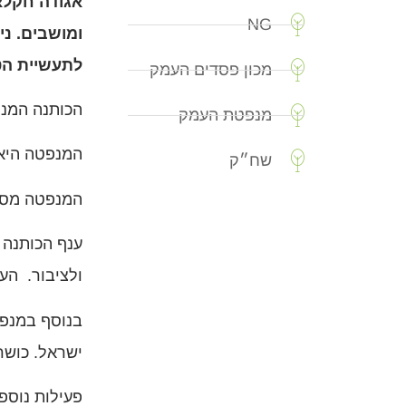
NG
ומושבים.
ני
לתעשיית הט
מכון פסדים העמק
הכותנה המנו
מנפטת העמק
המנפטה היא 
שח״ק
המנפטה מסוגלת לנפט עד – 
ענף הכותנה 
ולציבור.
הענ
בנוסף במנפט
ישראל. כושר האחסון מגיע ל- 80,000 ט
פעילות נוספ