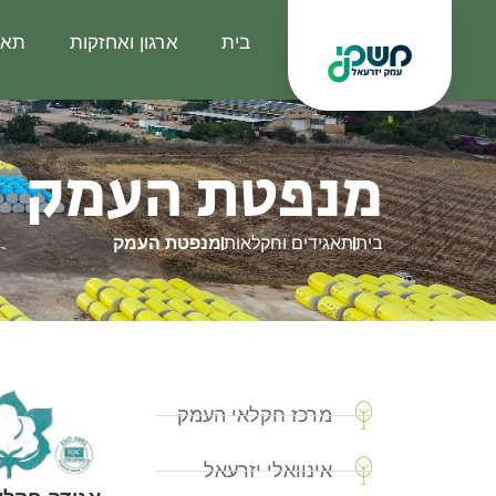
בית
ארגון ואחזקות
תאג
מנפטת העמק
בית
תאגידים וחקלאות
מנפטת העמק
מרכז חקלאי העמק
אינוואלי יזרעאל