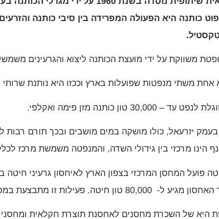
פוט כותנה היא הפעולה המפרידה בין סיבי כותנה והזרע
קסטיל.
פטת משווקת על ידי מועצת הכותנה ליצוא והגרעינים משמשי
אחת משתי מנפטות שפועלות בארץ וככזו היא נותנת שרותי נ
30,000 טון כותנה מזן פימה ואקלפי.
בעמק יזרעאל, כולו מושקה במים מושבים ובכך תורם רבות ל
ף הינו מרכזי בין גידולי השדה, והמנפטה משמשת מרכז לכל
ה פועל המחסן המרכזי בצפון הארץ לאיחסון גרעיני חיטה 
ון חיטה. פעילות זו מתבצעת במסגרת אגודת “גורן העמק”.
ת היא של השכרת מחסנים לאחסנת תוצרת חקלאית ומחסני ה