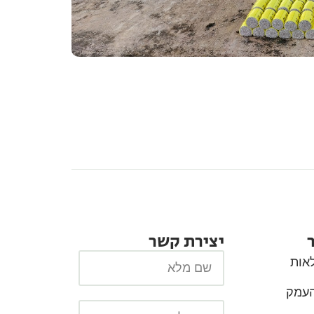
יצירת קשר
אות
העמק