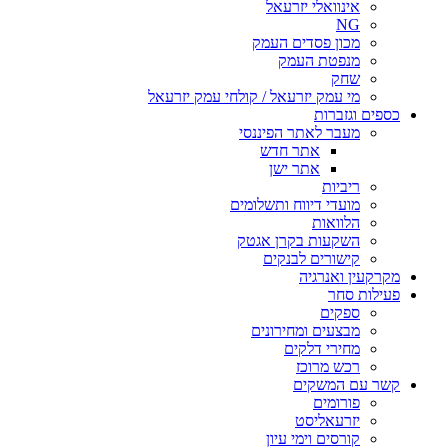
אינוואלי יזרעאל
NG
מכון פסדים העמק
מנפטת העמק
שחק
מי עמק יזרעאל / קולחי עמק יזרעאל
כספים וגזברות
מעבר לאתר הפיננסי
אתר חדש
אתר ישן
ריביות
מועדי דיווח ותשלומים
הלוואות
השקעות בקרן אגטק
קישורים לבנקים
מקרקעין ואנרגיה
פעילות סחר
ספקים
מבצעים ומחירונים
מחירי דלקים
רכש מרוכז
קשר עם המשקים
פורומים
יזרעאליסט
קורסים וימי עיון