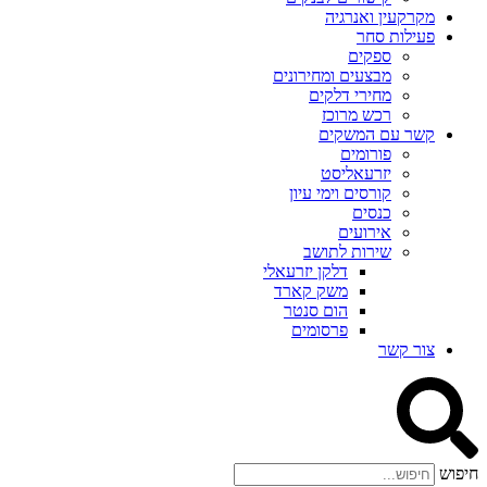
מקרקעין ואנרגיה
פעילות סחר
ספקים
מבצעים ומחירונים
מחירי דלקים
רכש מרוכז
קשר עם המשקים
פורומים
יזרעאליסט
קורסים וימי עיון
כנסים
אירועים
שירות לתושב
דלקן יזרעאלי
משק קארד
הום סנטר
פרסומים
צור קשר
חיפוש