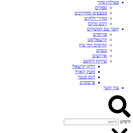
פעילות סחר
ספקים
מבצעים ומחירונים
מחירי דלקים
רכש מרוכז
קשר עם המשקים
פורומים
יזרעאליסט
קורסים וימי עיון
כנסים
אירועים
שירות לתושב
דלקן יזרעאלי
משק קארד
הום סנטר
פרסומים
צור קשר
חיפוש