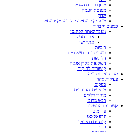
מכון פסדים העמק
מנפטת העמק
שחק
מי עמק יזרעאל / קולחי עמק יזרעאל
כספים וגזברות
מעבר לאתר הפיננסי
אתר חדש
אתר ישן
ריביות
מועדי דיווח ותשלומים
הלוואות
השקעות בקרן אגטק
קישורים לבנקים
מקרקעין ואנרגיה
פעילות סחר
ספקים
מבצעים ומחירונים
מחירי דלקים
רכש מרוכז
קשר עם המשקים
פורומים
יזרעאליסט
קורסים וימי עיון
כנסים