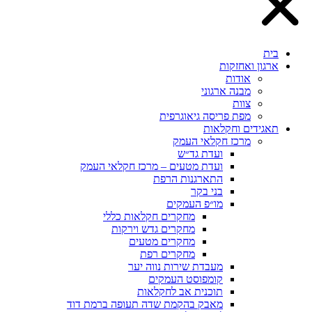
בית
ארגון ואחזקות
אודות
מבנה ארגוני
צוות
מפת פריסה גיאוגרפית
תאגידים וחקלאות
מרכז חקלאי העמק
ועדת גד״ש
ועדת מטעים – מרכז חקלאי העמק
התארגנות הרפת
בני בקר
מו״פ העמקים
מחקרים חקלאות כללי
מחקרים גדש וירקות
מחקרים מטעים
מחקרים רפת
מעבדת שירות נווה יער
קומפוסט העמקים
תוכנית אב לחקלאות
מאבק בהקמת שדה תעופה ברמת דוד