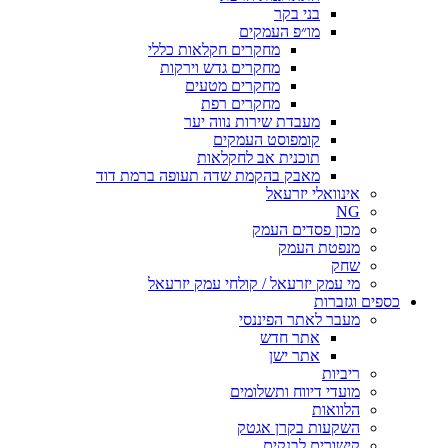
בני בקר
מו״פ העמקים
מחקרים חקלאות כללי
מחקרים גדש וירקות
מחקרים מטעים
מחקרים רפת
מעבדת שירות נווה יער
קומפוסט העמקים
תוכנית אב לחקלאות
מאבק בהקמת שדה תעופה ברמת דוד
אינוואלי יזרעאל
NG
מכון פסדים העמק
מנפטת העמק
שחק
מי עמק יזרעאל / קולחי עמק יזרעאל
כספים וגזברות
מעבר לאתר הפיננסי
אתר חדש
אתר ישן
ריביות
מועדי דיווח ותשלומים
הלוואות
השקעות בקרן אגטק
קישורים לבנקים