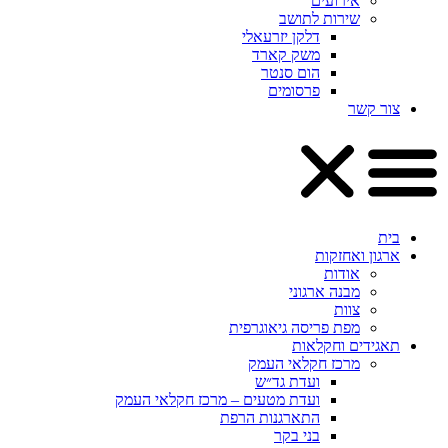
אירועים
שירות לתושב
דלקן יזרעאלי
משק קארד
הום סנטר
פרסומים
צור קשר
בית
ארגון ואחזקות
אודות
מבנה ארגוני
צוות
מפת פריסה גיאוגרפית
תאגידים וחקלאות
מרכז חקלאי העמק
ועדת גד״ש
ועדת מטעים – מרכז חקלאי העמק
התארגנות הרפת
בני בקר