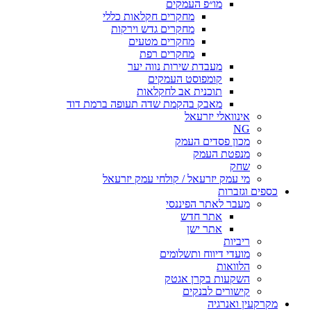
מו״פ העמקים
מחקרים חקלאות כללי
מחקרים גדש וירקות
מחקרים מטעים
מחקרים רפת
מעבדת שירות נווה יער
קומפוסט העמקים
תוכנית אב לחקלאות
מאבק בהקמת שדה תעופה ברמת דוד
אינוואלי יזרעאל
NG
מכון פסדים העמק
מנפטת העמק
שחק
מי עמק יזרעאל / קולחי עמק יזרעאל
כספים וגזברות
מעבר לאתר הפיננסי
אתר חדש
אתר ישן
ריביות
מועדי דיווח ותשלומים
הלוואות
השקעות בקרן אגטק
קישורים לבנקים
מקרקעין ואנרגיה