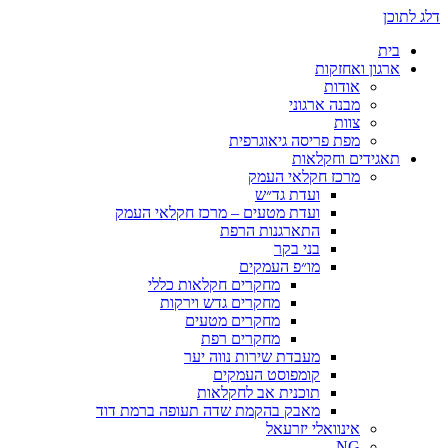
דלג לתוכן
בית
ארגון ואחזקות
אודות
מבנה ארגוני
צוות
מפת פריסה גיאוגרפית
תאגידים וחקלאות
מרכז חקלאי העמק
ועדת גד״ש
ועדת מטעים – מרכז חקלאי העמק
התארגנות הרפת
בני בקר
מו״פ העמקים
מחקרים חקלאות כללי
מחקרים גדש וירקות
מחקרים מטעים
מחקרים רפת
מעבדת שירות נווה יער
קומפוסט העמקים
תוכנית אב לחקלאות
מאבק בהקמת שדה תעופה ברמת דוד
אינוואלי יזרעאל
NG