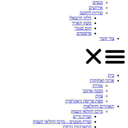
כנסים
אירועים
שירות לתושב
דלקן יזרעאלי
משק קארד
הום סנטר
פרסומים
צור קשר
בית
ארגון ואחזקות
אודות
מבנה ארגוני
צוות
מפת פריסה גיאוגרפית
תאגידים וחקלאות
מרכז חקלאי העמק
ועדת גד״ש
ועדת מטעים – מרכז חקלאי העמק
התארגנות הרפת