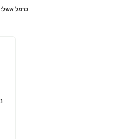
כרמל אשל
2-3749180 |
מ