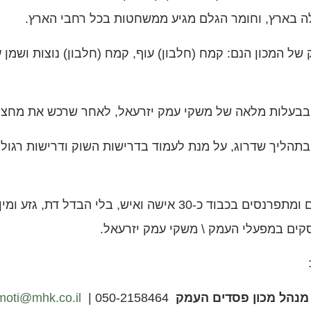
לה בארץ, וחומר הגלם מגיע ממשחטות בכל רחבי הארץ.
 של המכון הנם: קמח (חלבון) עוף, קמח (חלבון) נוצות ושמן 
בבעלות מלאה של משקי עמק יזרעאל, לאחר שרכש את מחצית
בתהליך שדרוג, על מנת לעמוד בדרישות השוק ודרישות רגולט
במכון עובדים ומתפרנסים בכבוד כ-30 אישה ואיש, בל
קים במפעלי העמק \ משקי עמק יזרעאל.
מנהל מכון פסדים העמק
050-2158464 |
moti@mhk.co.il