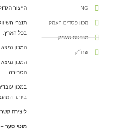
NG
הייצור הגדו
תוצרי השיווק
מכון פסדים העמק
בכל הארץ.
מנפטת העמק
המכון נמצא 
שח״ק
המכון נמצא 
הסביבה.
ביותר המועס
ליצירת קשר:
מוטי סער
–